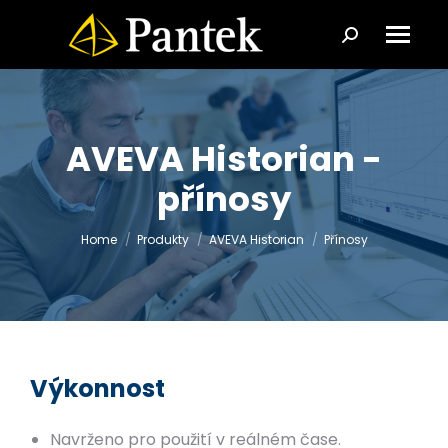
Search:
AVEVA Historian -
přínosy
You are here:
Home
Produkty
AVEVA Historian
Přínosy
Výkonnost
Navrženo pro použití v reálném čase.