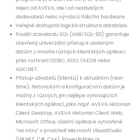
nejen od AVEVA, ale i od nezávislých
dodavatelů nebo výrobců řídicího hardware.
Veřejně dostupná logická struktura databáze.
Použití standardu SQL (ANSI SQL-92) garantuje
otevřený univerzální přístup k uloženým
datům z mnoha různých klientských aplikací
přes rozhraní ODBC, ADO, OLEDB nebo
ADO.NET.
Přístup uživatelů (klientů) k aktuálním (real-
time), historickým a konfiguračním datům je
možný z různých, jim nejlépe vyhovujících
klientských aplikací, jako např. AVEVA Historian
Client Desktop, AVEVA Historian Client Web,
Microsoft Office, vlastní aplikace vytvořené
“na míru” v prostředí Microsoft VisualStudio
(VB.NET, C#, C++), PowerBuilder aj.