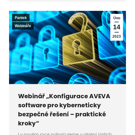
Pantek
Úno
14
Webináře
2023
Webinář „Konfigurace AVEVA
software pro kyberneticky
bezpečné řešení – praktické
kroky“
I v novém roce pokračujeme v plnění Vašich