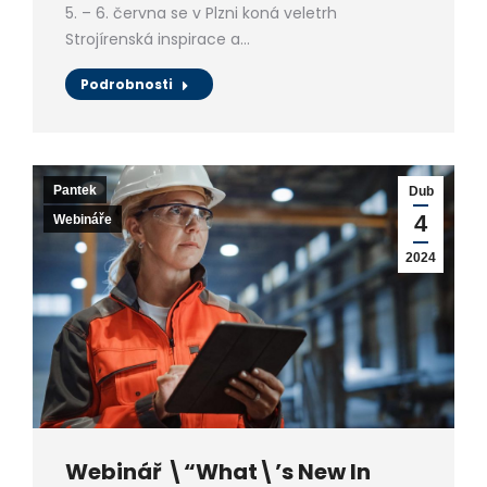
5. – 6. června se v Plzni koná veletrh
Strojírenská inspirace a…
Podrobnosti
Pantek
Dub
4
Webináře
2024
Webinář \“What\’s New In