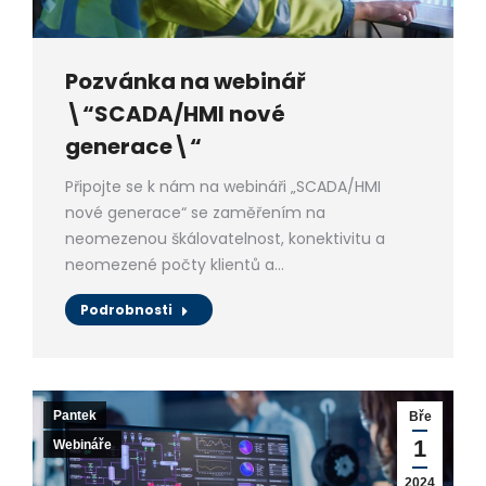
Pozvánka na webinář
\“SCADA/HMI nové
generace\“
Připojte se k nám na webináři „SCADA/HMI
nové generace“ se zaměřením na
neomezenou škálovatelnost, konektivitu a
neomezené počty klientů a…
Podrobnosti
Pantek
Bře
1
Webináře
2024