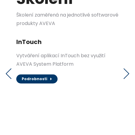
Školení zaměřená na jednotlivé softwarové
produkty AVEVA
o
InTouch
In
Vytváření aplikací InTouch bez využití
Vyt
AVEVA System Platform
AV
Podrobnosti
023