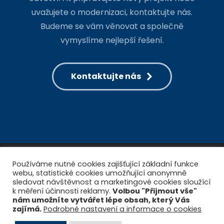
uvažujete o modernizaci, kontaktujte nás.
Budeme se vám věnovat a společně
vymyslíme nejlepší řešení.
Kontaktujte nás
Používáme nutné cookies zajišťující základní funkce
webu, statistické cookies umožňující anonymně
sledovat návštěvnost a marketingové cookies sloužící
k měření účinnosti reklamy.
Volbou "Přijmout vše"
© Copyright 2026 - Pantek (CS) s.r.o.
nám umožníte vytvářet lépe obsah, který Vás
zajímá.
Podrobné nastavení a informace o cookies