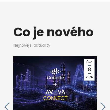
Co je nového
Nejnovější aktuality
b
Čvc
0
8
26
2026