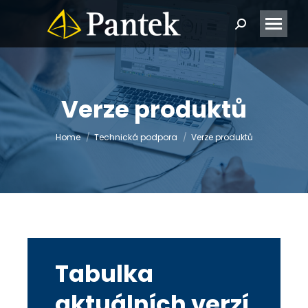
Search:
Verze produktů
You are here:
Home
Technická podpora
Verze produktů
Tabulka
aktuálních verzí