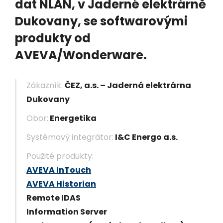
dat NLAN, v Jaderné elektrárně
Dukovany, se softwarovými
produkty od
AVEVA/Wonderware.
Zákazník:
ČEZ, a.s. – Jaderná elektrárna
Dukovany
Obor:
Energetika
Systémový integrátor:
I&C Energo a.s.
Použité produkty:
AVEVA InTouch
AVEVA Historian
Remote IDAS
Information Server