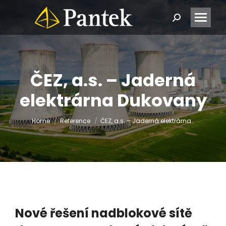
Search:
ČEZ, a.s. – Jaderná
elektrárna Dukovany
You are here:
Home
Reference
ČEZ, a.s. – Jaderná elektrárna…
Nové řešení nadblokové sítě