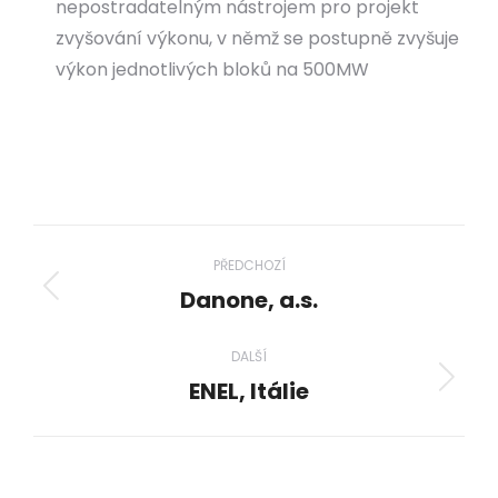
nepostradatelným nástrojem pro projekt
zvyšování výkonu, v němž se postupně zvyšuje
výkon jednotlivých bloků na 500MW
Project
PŘEDCHOZÍ
navigation
Danone, a.s.
Previous
project:
DALŠÍ
ENEL, Itálie
Next
project: