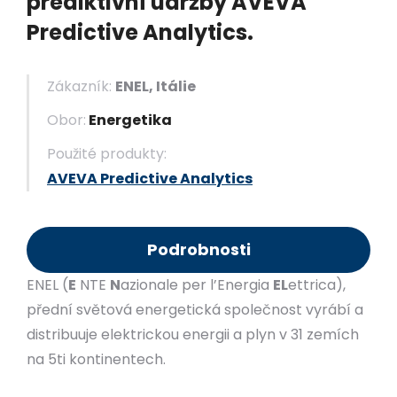
prediktivní údržby AVEVA
Predictive Analytics.
Zákazník:
ENEL, Itálie
Obor:
Energetika
Použité produkty:
AVEVA Predictive Analytics
Podrobnosti
ENEL (
E
NTE
N
azionale per l’Energia
EL
ettrica),
přední světová energetická společnost vyrábí a
distribuuje elektrickou energii a plyn v 31 zemích
na 5ti kontinentech.