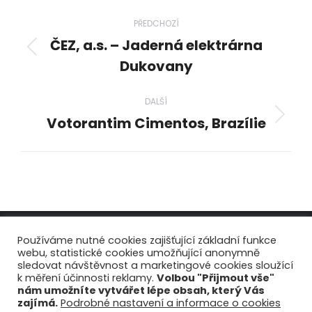
Project
PŘEDCHOZÍ
navigation
ČEZ, a.s. – Jaderná elektrárna
Previous
Dukovany
project:
DALŠÍ
Votorantim Cimentos, Brazílie
Next
project:
Používáme nutné cookies zajišťující základní funkce
webu, statistické cookies umožňující anonymně
sledovat návštěvnost a marketingové cookies sloužící
k měření účinnosti reklamy.
Volbou "Přijmout vše"
© Copyright 2026 - Pantek (CS) s.r.o.
nám umožníte vytvářet lépe obsah, který Vás
zajímá.
Podrobné nastavení a informace o cookies