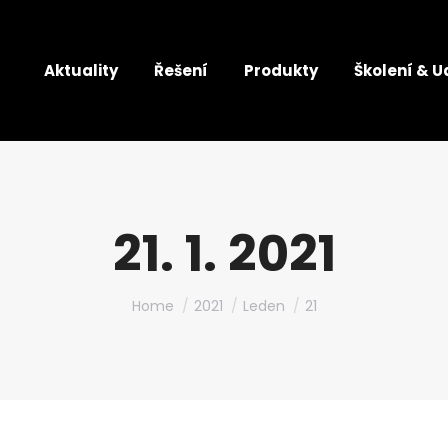
Aktuality
Řešení
Produkty
Školení & U
21. 1. 2021
You are here:
Home
2021
Leden
21