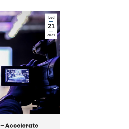
Led
21
2021
 – Accelerate