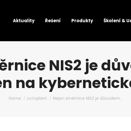
Aktuality
Řešení
Produkty
Školení & U
ěrnice NIS2 je dů
en na kybernetick
You are here:
Home
octoplant
Nejen směrnice NIS2 je důvodem…