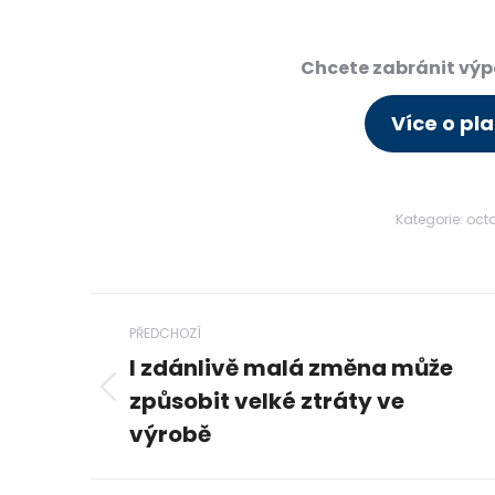
Chcete zabránit vý
Více o pl
Kategorie:
oct
Post
PŘEDCHOZÍ
navigation
I zdánlivě malá změna může
způsobit velké ztráty ve
Previous
post:
výrobě