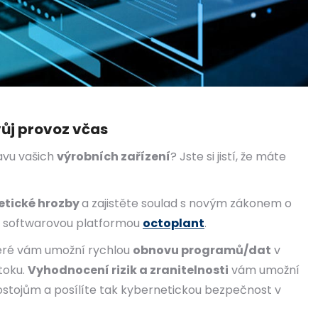
vůj provoz včas
avu vašich
výrobních zařízení
? Jste si jistí, že máte
etické hrozby
a zajistěte soulad s novým zákonem o
e softwarovou platformou
octoplant
.
ré vám umožní rychlou
obnovu programů/dat
v
toku.
Vyhodnocení rizik a zranitelnosti
vám umožní
rostojům a posílíte tak kybernetickou bezpečnost v