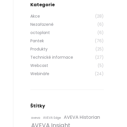
Kategorie
Akce
(28)
Nezařazené
(6)
octoplant
(6)
Pantek
(76)
Produkty
(25)
Technické informace
(27)
Webcast
(5)
Webináře
(24)
Štítky
AVEVA Historian
aveva
AVEVA Edge
AVEVA Insight