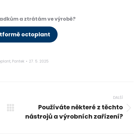
padkům a ztrátám ve výrobě?
atformě octoplant
oplant
,
Pantek
27. 5. 2025
DALŠÍ
Používáte některé z těchto
Next
nástrojů a výrobních zařízení?
post: