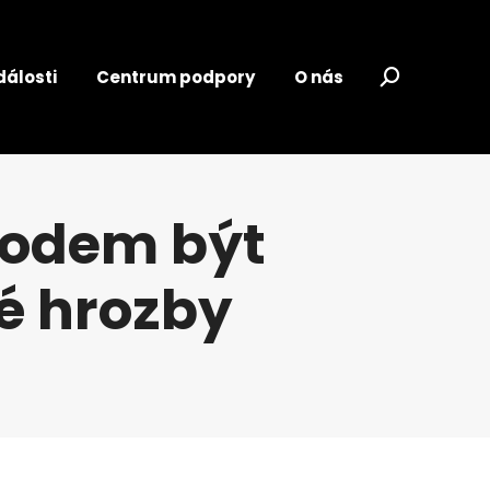
dálosti
Centrum podpory
O nás
Search:
vodem být
é hrozby