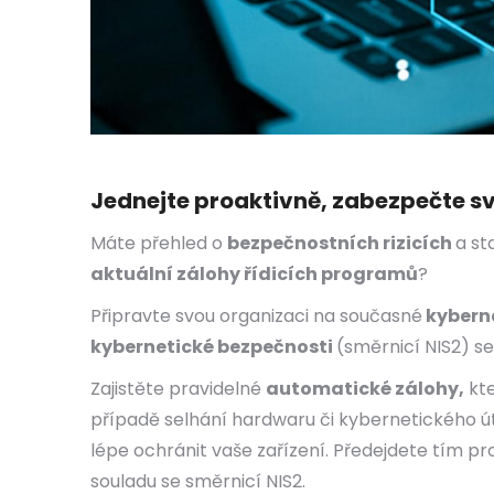
Jednejte proaktivně, zabezpečte s
Máte přehled o
bezpečnostních rizicích
a st
aktuální zálohy řídicích programů
?
Připravte svou organizaci na současné
kybern
kybernetické bezpečnosti
(směrnicí NIS2) s
Zajistěte pravidelné
automatické zálohy,
kte
případě selhání hardwaru či kybernetického ú
lépe ochránit vaše zařízení. Předejdete tím p
souladu se směrnicí NIS2.